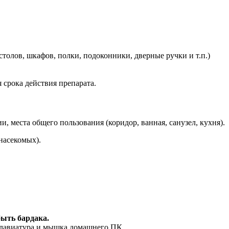
толов, шкафов, полки, подоконники, дверные ручки и т.п.)
 срока действия препарата.
, места общего пользования (коридор, ванная, санузел, кухня).
насекомых).
быть бардака.
 клавиатура и мышка домашнего ПК.