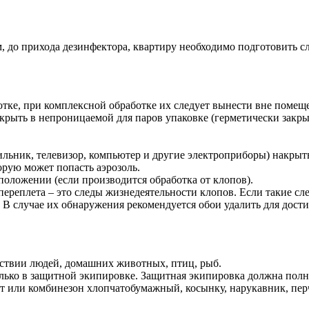
до прихода дезинфектора, квартиру необходимо подготовить сле
тке, при комплексной обработке их следует вынести вне помещ
рыть в непроницаемой для паров упаковке (герметически закрыт
льник, телевизор, компьютер и другие электроприборы) накрыт
торую может попасть аэрозоль.
оложении (если производится обработка от клопов).
переплета – это следы жизнедеятельности клопов. Если такие сл
. В случае их обнаружения рекомендуется обои удалить для дос
ствии людей, домашних животных, птиц, рыб.
олько в защитной экипировке. Защитная экипировка должна полн
лат или комбинезон хлопчатобумажный, косынку, нарукавник, п