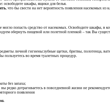
ке: освободите шкафы, ящики для белья.
ить
, что бы свести на нет вероятность появления насекомых из к
 не могло попасть средство от насекомых. Освободите шкафы, в 
дуем обернуть пищевой или полетной пленкой – так Вы существ
редметы личной гигиены:зубные щетки, бритвы, полотенца, ватн
ы пользуетесь во время туалетных процедур.
аты без запаха;
вы редко дотрагиваетесь в повседневной жизни не рекомендуется
овторного появления
на.