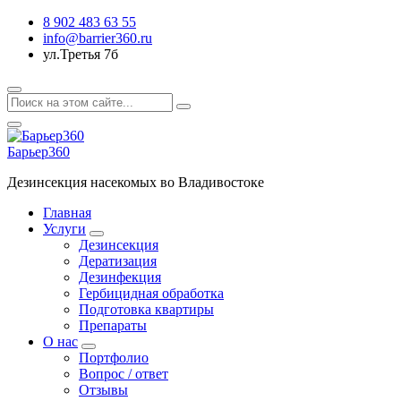
8 902 483 63 55
info@barrier360.ru
ул.Третья 7б
Барьер360
Дезинсекция насекомых во Владивостоке
Главная
Услуги
Дезинсекция
Дератизация
Дезинфекция
Гербицидная обработка
Подготовка квартиры
Препараты
О нас
Портфолио
Вопрос / ответ
Отзывы