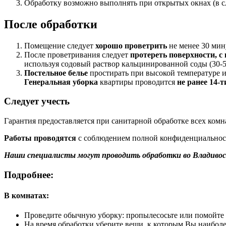
Обработку возможно выполнять при открытых окнах (в 
После обработки
Помещение следует
хорошо проветрить
не менее 30 мин
После проветривания следует
протереть поверхности, с
используя содовый раствор кальцинированной соды (30-50
Постельное белье
простирать при высокой температуре и
Генеральная уборка
квартиры проводится
не ранее 14-т
Следует учесть
Гарантия предоставляется при санитарной обработке всех комна
Работы проводятся
с соблюдением полной конфиденциальности
Наши специалисты могут проводить обработки во Владивост
Подробнее:
В комнатах:
Проведите обычную уборку: пропылесосьте или помойте 
На время обработки уберите вещи, к которым Вы наиболе