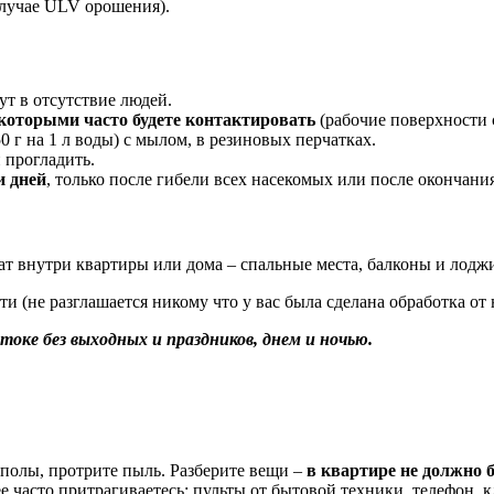
случае ULV орошения).
ут в отсутствие людей.
 которыми часто будете контактировать
(рабочие поверхности с
 г на 1 л воды) с мылом, в резиновых перчатках.
 прогладить.
и дней
, только после гибели всех насекомых или после окончания
т внутри квартиры или дома – спальные места, балконы и лоджии
 (не разглашается никому что у вас была сделана обработка от 
оке без выходных и праздников, днем и ночью.
полы, протрите пыль. Разберите вещи –
в квартире не должно 
е часто притрагиваетесь: пульты от бытовой техники, телефон,