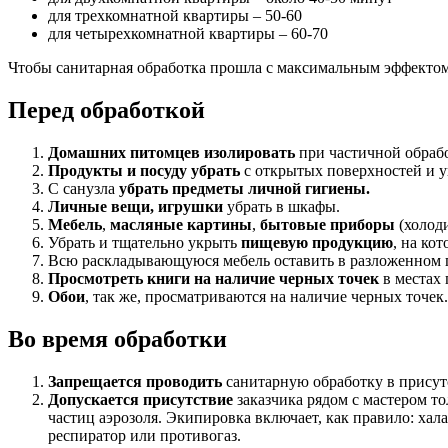
для трехкомнатной квартиры – 50-60
для четырехкомнатной квартиры – 60-70
Чтобы санитарная обработка прошла с максимальным эффектом, 
Перед обработкой
Домашних питомцев изолировать
при частичной обрабо
Продукты и посуду убрать
с открытых поверхностей и ук
С санузла
убрать предметы личной гигиены.
Личные вещи, игрушки
убрать в шкафы.
Мебель
,
масляные картины
,
бытовые приборы
(холоди
Убрать и тщательно укрыть
пищевую продукцию
, на ко
Всю раскладывающуюся мебель оставить в разложенном п
Просмотреть книги на наличие черных точек
в местах 
Обои
, так же, просматриваются на наличие черных точек
Во время обработки
Запрещается проводить
санитарную обработку в присут
Допускается присутствие
заказчика рядом с мастером т
частиц аэрозоля. Экипировка включает, как правило: ха
респиратор или противогаз.