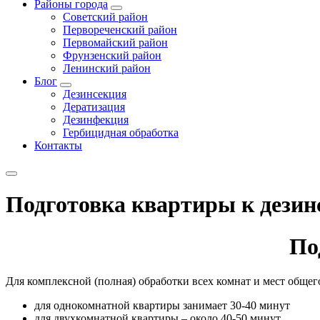
Районы города
Советский район
Первореченский район
Первомайский район
Фрунзенский район
Ленинский район
Блог
Дезинсекция
Дератизация
Дезинфекция
Гербицидная обработка
Контакты
Подготовка квартиры к дезин
По
Для комплексной (полная) обработки всех комнат и мест общего
для однокомнатной квартиры занимает 30-40 минут
для двухкомнатной квартиры – около 40-50 минут