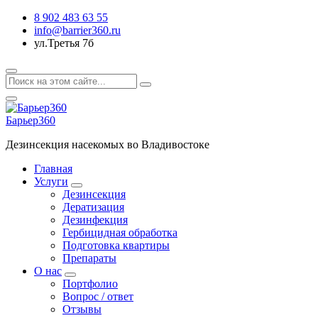
8 902 483 63 55
info@barrier360.ru
ул.Третья 7б
Барьер360
Дезинсекция насекомых во Владивостоке
Главная
Услуги
Дезинсекция
Дератизация
Дезинфекция
Гербицидная обработка
Подготовка квартиры
Препараты
О нас
Портфолио
Вопрос / ответ
Отзывы