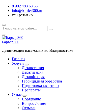
8 902 483 63 55
info@barrier360.ru
ул.Третья 7б
Барьер360
Дезинсекция насекомых во Владивостоке
Главная
Услуги
Дезинсекция
Дератизация
Дезинфекция
Гербицидная обработка
Подготовка квартиры
Препараты
О нас
Портфолио
Вопрос / ответ
Отзывы